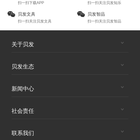
扫一扫下载APP
扫一扫关注贝发知乐
贝发文具
贝发智品
扫一扫关注贝发文具
扫一扫关注贝发智品
关于贝发
贝发生态
新闻中心
社会责任
联系我们