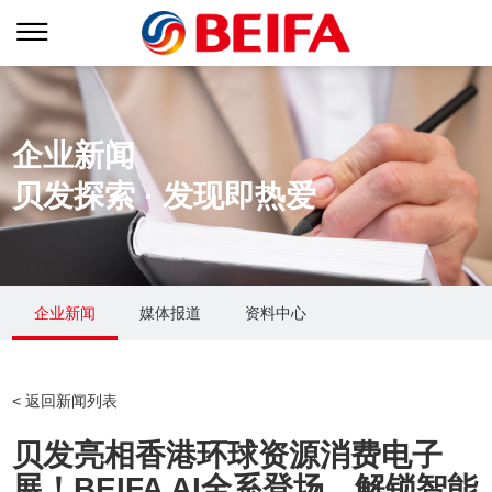
企业新闻
贝发探索 · 发现即热爱
企业新闻
媒体报道
资料中心
关于贝发
贝发生态
新闻中心
< 返回新闻列表
集团简介
业务战略
企业新闻
贝发亮相香港环球资源消费电子
创始人介绍
品牌矩阵
媒体报道
展！BEIFA AI全系登场，解锁智能