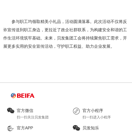
参与职工均领取精美小礼品，活动圆满落幕。此次活动不仅将反
诈宣传送到职工身边，更拉近了政企社群联系，为构建安全和谐的工
作生活环境筑牢基础。未来，贝发集团工会将持续聚焦职工需求，开
展更多实用的安全宣传活动，守护职工权益、助力企业发展。
0574-56786515
浙江省宁波市北仑区小港纬六路68号1幢1号，4
幢1号
版权所有 贝发集团股份有限公司
浙ICP备11016667号
技
术支持：荣胜网络
官方微信
官方小程序
扫一扫关注贝发集团
扫一扫进入小程序
官方APP
贝发知乐