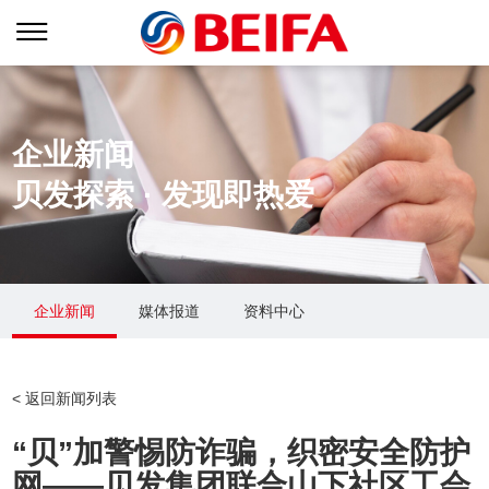
企业新闻
贝发探索 · 发现即热爱
企业新闻
媒体报道
资料中心
关于贝发
贝发生态
新闻中心
< 返回新闻列表
集团简介
业务战略
企业新闻
“贝”加警惕防诈骗，织密安全防护
创始人介绍
品牌矩阵
媒体报道
网——贝发集团联合山下社区工会