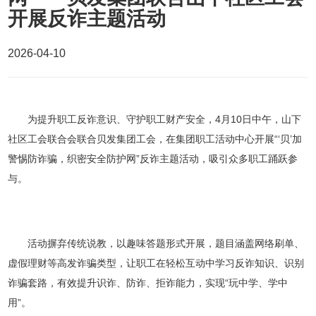
发展历程
资料中心
开展反诈主题活动
企业文化
2026-04-10
企业荣誉
社会责任
联系我们
为提升职工反诈意识、守护职工财产安全，4月10日中午，山下
公益活动
媒体联系
社区工会联合会联合贝发集团工会，在集团职工活动中心开展“‘贝’加
贝发讲堂
合作联系
警惕防诈骗，织密安全防护网”反诈主题活动，吸引众多职工踊跃参
与。
环境责任
人才招聘
清风之窗
活动摒弃传统说教，以趣味答题形式开展，题目涵盖网络刷单、
虚假理财等高发诈骗类型，让职工在轻松互动中学习反诈知识、识别
诈骗套路，有效提升识诈、防诈、拒诈能力，实现“玩中学、学中
用”。