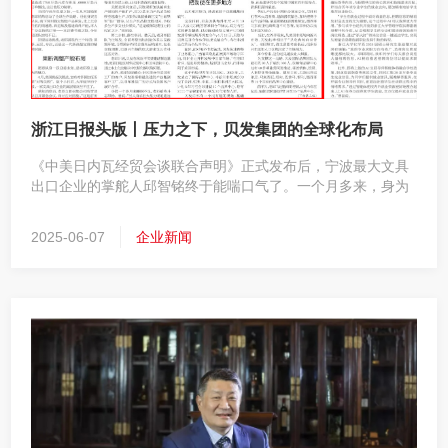
0574-56786515
浙江日报头版丨压力之下，贝发集团的全球化布局
浙江省宁波市北仑区小港纬六路68号1幢1号，4
幢1号
《中美日内瓦经贸会谈联合声明》正式发布后，宁波最大文具
版权所有 贝发集团股份有限公司
浙ICP备11016667号
技
出口企业的掌舵人邱智铭终于能喘口气了。一个月多来，身为
术支持：荣胜网络
贝发集团股份有限公司董事长，已过耳顺之年的他经历了从业
32年来最严峻的考验。企业外贸占比高达85%，其中对美出口
2025-06-07
企业新闻
占35%；美国挑起的关税战造成1750万美元库存积压、6000
万美元订单搁浅， 这让他压力陡增。