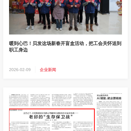
暖到心巴！贝发这场新春开盲盒活动，把工会关怀送到
职工身边
2026-02-09
企业新闻