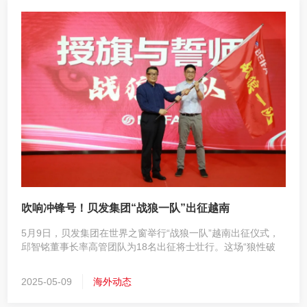
吹响冲锋号！贝发集团“战狼一队”出征越南
5月9日，贝发集团在世界之窗举行“战狼一队”越南出征仪式，
邱智铭董事长率高管团队为18名出征将士壮行。这场“狼性破
局”的动员大会，吹响了贝发海外智造体系建设的冲锋号。
2025-05-09
海外动态