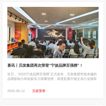
喜讯丨贝发集团再次荣登“宁波品牌百强榜”！
近日，“2025宁波品牌百强榜”正式发布，贝发集团凭借卓越的
品牌影响力和创新实力荣耀登榜，再度彰显中国文具行业领军
者的标杆地位。本次榜单以“品牌引领·消费创新”为主题，聚焦
品牌在消费
2025-05-12
贝发荣誉