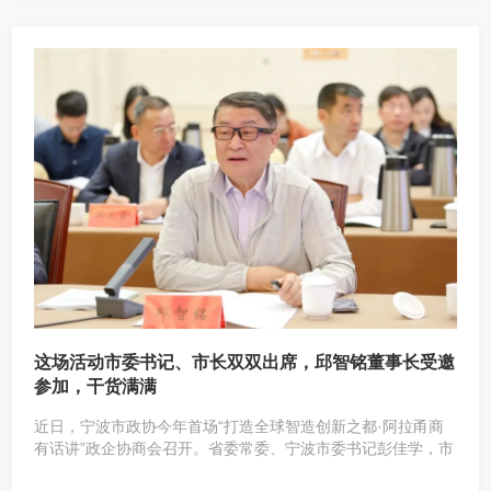
这场活动市委书记、市长双双出席，邱智铭董事长受邀
参加，干货满满
近日，宁波市政协今年首场“打造全球智造创新之都·阿拉甬商
有话讲”政企协商会召开。省委常委、宁波市委书记彭佳学，市
委副书记、市长汤飞帆与政协委员、企业家、科研专家面对