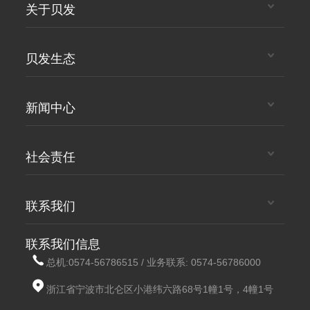
关于贝发
贝发生态
新闻中心
社会责任
联系我们
联系我们信息
总机:
0574-56786515
/ 业务联系:
0574-56786000
浙江省宁波市北仑区小港纬六路68号1幢1号，4幢1号