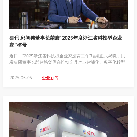
喜讯 邱智铭董事长荣膺“2025年度浙江省科技型企业
家”称号
近日，“2025浙江省科技型企业家选育工作”结果正式揭晓，贝
发集团董事长邱智铭凭借在推动文具产业智能化、数字化转型
及科技创新领域的卓越贡献与前瞻领导力，从众多优秀企业家
中脱颖而出，荣获“2025年度浙江省科技型企业家”称号！
2025-06-05
企业新闻